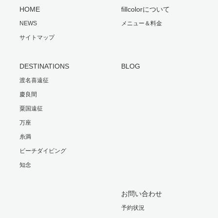
HOME
fillcolorについて
NEWS
メニュー＆料金
サイトマップ
DESTINATIONS
BLOG
渡名喜遠征
慶良間
粟国遠征
万座
糸満
ビーチダイビング
知念
お問い合わせ
予約状況