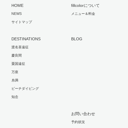
HOME
fillcolorについて
NEWS
メニュー＆料金
サイトマップ
DESTINATIONS
BLOG
渡名喜遠征
慶良間
粟国遠征
万座
糸満
ビーチダイビング
知念
お問い合わせ
予約状況