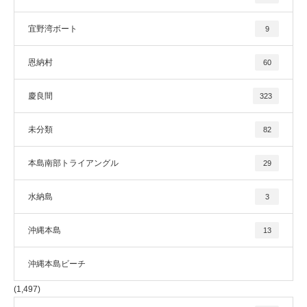
宜野湾ボート
9
恩納村
60
慶良間
323
未分類
82
本島南部トライアングル
29
水納島
3
沖縄本島
13
沖縄本島ビーチ
(1,497)