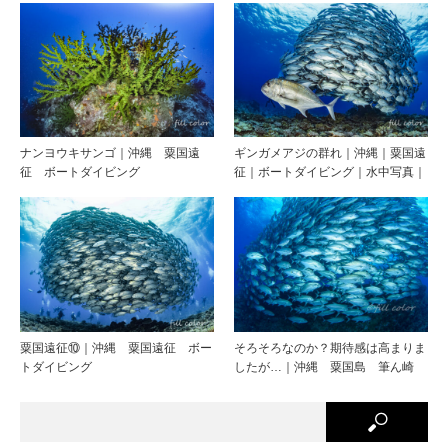
ナンヨウキサンゴ｜沖縄 粟国遠
ギンガメアジの群れ｜沖縄｜粟国遠
征 ボートダイビング
征｜ボートダイビング｜水中写真｜
粟国遠征⑩｜沖縄 粟国遠征 ボー
そろそろなのか？期待感は高まりま
トダイビング
したが…｜沖縄 粟国島 筆ん崎