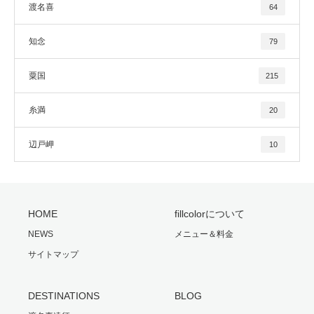
渡名喜
64
知念
79
粟国
215
糸満
20
辺戸岬
10
HOME
fillcolorについて
NEWS
メニュー＆料金
サイトマップ
DESTINATIONS
BLOG