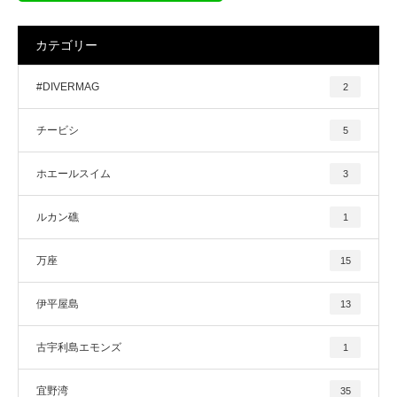
カテゴリー
#DIVERMAG
2
チービシ
5
ホエールスイム
3
ルカン礁
1
万座
15
伊平屋島
13
古宇利島エモンズ
1
宜野湾
35