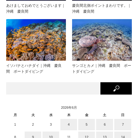
あけましておめでとうございます｜
慶良間北側ポイントまわりです。｜
沖縄 慶良間
沖縄 慶良間
イソバナとハナダイ｜沖縄 慶良
サンゴとカメ｜沖縄 慶良間 ボー
間 ボートダイビング
トダイビング
2026年6月
月
火
水
木
金
土
日
1
2
3
4
5
6
7
8
9
10
11
12
13
14