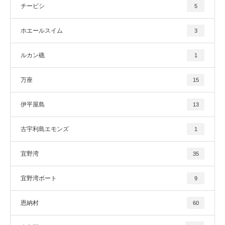
チービシ
5
ホエールスイム
3
ルカン礁
1
万座
15
伊平屋島
13
古宇利島エモンズ
1
宜野湾
35
宜野湾ボート
9
恩納村
60