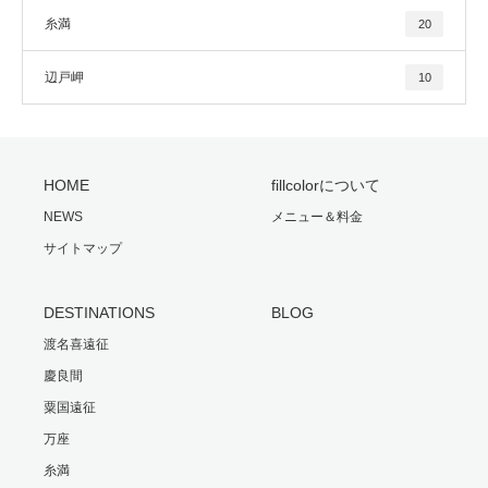
糸満
20
辺戸岬
10
HOME
fillcolorについて
NEWS
メニュー＆料金
サイトマップ
DESTINATIONS
BLOG
渡名喜遠征
慶良間
粟国遠征
万座
糸満