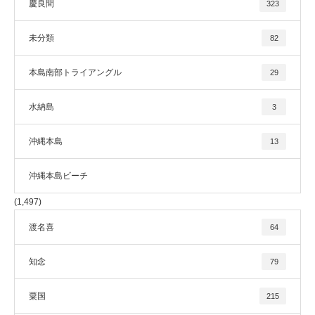
慶良間
323
未分類
82
本島南部トライアングル
29
水納島
3
沖縄本島
13
沖縄本島ビーチ
(1,497)
渡名喜
64
知念
79
粟国
215