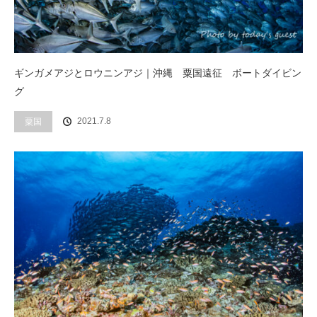
ギンガメアジとロウニンアジ｜沖縄 粟国遠征 ボートダイビン
グ
2021.7.8
粟国