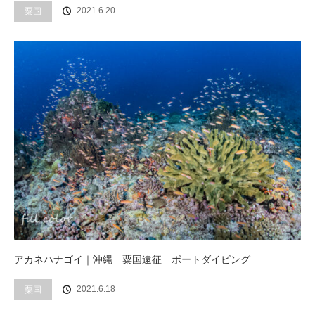
2021.6.20
粟国
アカネハナゴイ｜沖縄 粟国遠征 ボートダイビング
2021.6.18
粟国