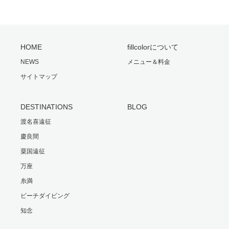
HOME
fillcolorについて
NEWS
メニュー＆料金
サイトマップ
DESTINATIONS
BLOG
渡名喜遠征
慶良間
粟国遠征
万座
糸満
ビーチダイビング
知念