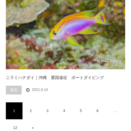
ニラミハナダイ｜沖縄 粟国遠征 ボートダイビング
2021.6.14
粟国
1
2
3
4
5
6
…
12
»