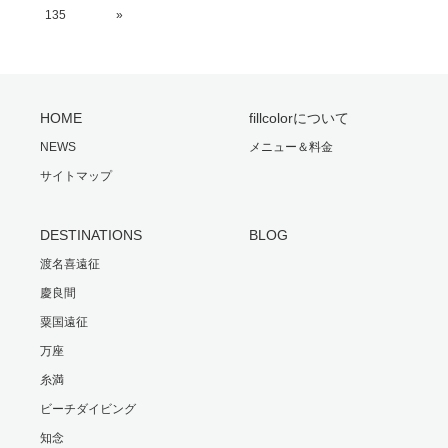
135
»
HOME
fillcolorについて
NEWS
メニュー＆料金
サイトマップ
DESTINATIONS
BLOG
渡名喜遠征
慶良間
粟国遠征
万座
糸満
ビーチダイビング
知念