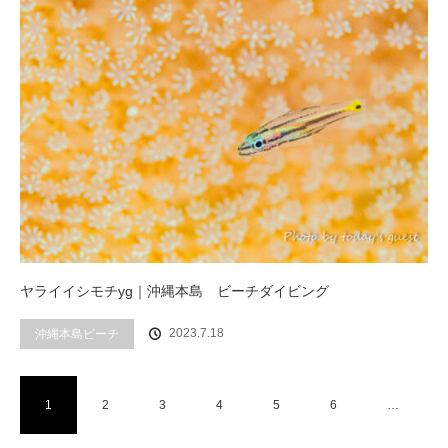
ヤライイシモチyg｜沖縄本島 ビーチダイビング
2023.7.18
沖縄本島ビーチ
1
2
3
4
5
6
…