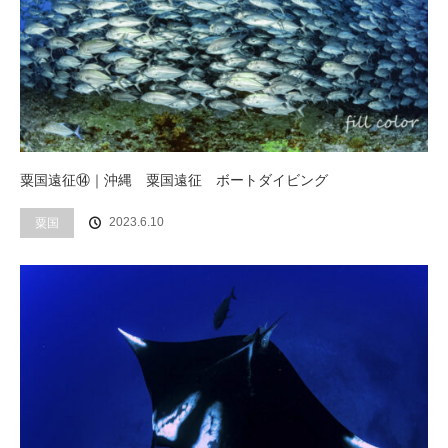
粟国遠征⑭｜沖縄 粟国遠征 ボートダイビング
2023.6.10
粟国