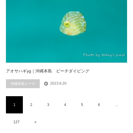
アオサハギyg｜沖縄本島 ビーチダイビング
2023.6.20
沖縄本島ビーチ
1
2
3
4
5
6
…
127
»