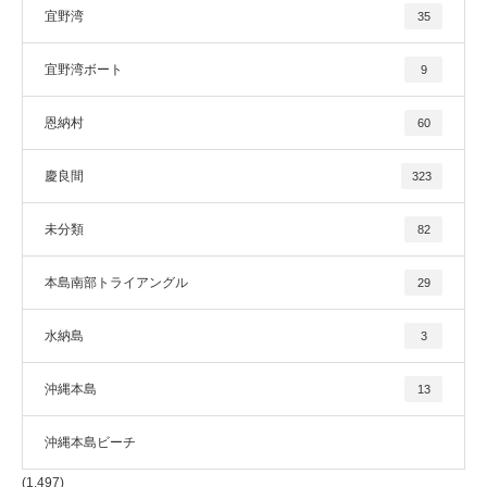
宜野湾
35
宜野湾ボート
9
恩納村
60
慶良間
323
未分類
82
本島南部トライアングル
29
水納島
3
沖縄本島
13
沖縄本島ビーチ
(1,497)