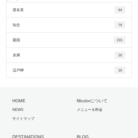
渡名喜
64
知念
79
粟国
215
糸満
20
辺戸岬
10
HOME
fillcolorについて
NEWS
メニュー＆料金
サイトマップ
DESTINATIONS
BLOG