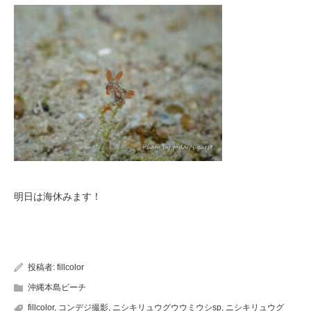
明日は海休みます！
投稿者:
fillcolor
沖縄本島ビーチ
fillcolor
,
コンデジ撮影
,
ニシキリュウグウウミウシsp
,
ニシキリュウグ