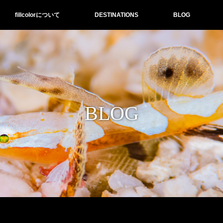
fillcolorについて
DESTINATIONS
BLOG
BLOG