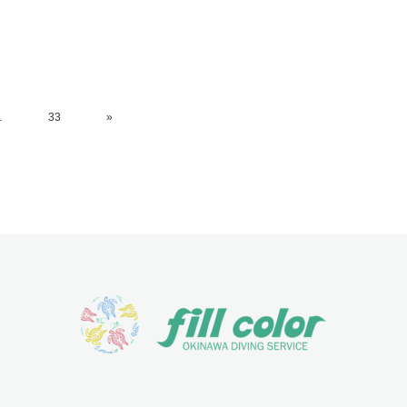
…
33
»