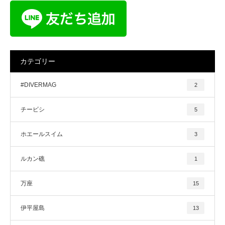
カテゴリー
#DIVERMAG
2
チービシ
5
ホエールスイム
3
ルカン礁
1
万座
15
伊平屋島
13