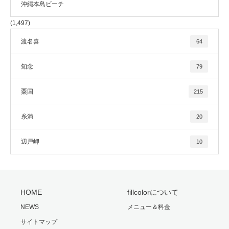
沖縄本島ビーチ
(1,497)
渡名喜
64
知念
79
粟国
215
糸満
20
辺戸岬
10
HOME
fillcolorについて
NEWS
メニュー＆料金
サイトマップ