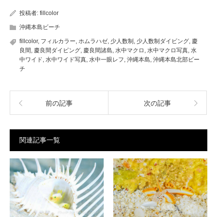
投稿者:
fillcolor
沖縄本島ビーチ
fillcolor
,
フィルカラー
,
ホムラハゼ
,
少人数制
,
少人数制ダイビング
,
慶
良間
,
慶良間ダイビング
,
慶良間諸島
,
水中マクロ
,
水中マクロ写真
,
水
中ワイド
,
水中ワイド写真
,
水中一眼レフ
,
沖縄本島
,
沖縄本島北部ビー
チ
前の記事
次の記事
関連記事一覧