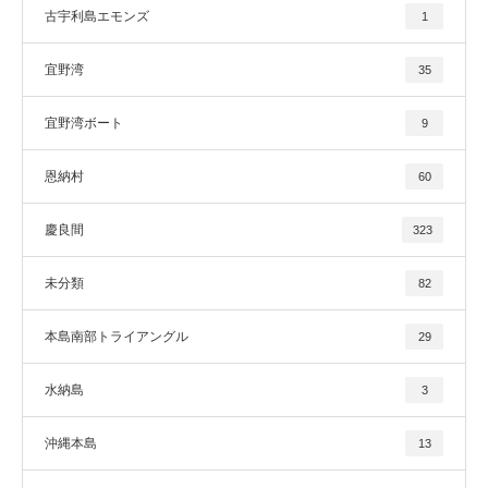
古宇利島エモンズ
1
宜野湾
35
宜野湾ボート
9
恩納村
60
慶良間
323
未分類
82
本島南部トライアングル
29
水納島
3
沖縄本島
13