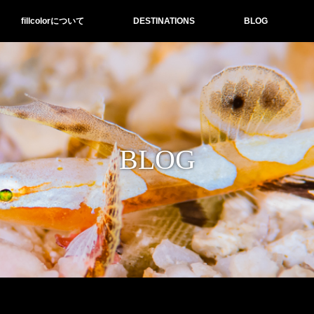
fillcolorについて
DESTINATIONS
BLOG
BLOG