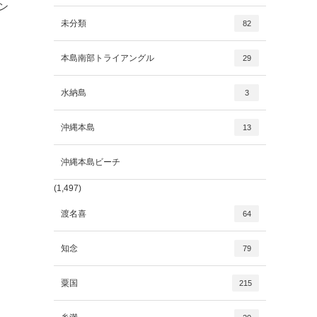
ン
未分類
82
本島南部トライアングル
29
水納島
3
沖縄本島
13
沖縄本島ビーチ
(1,497)
渡名喜
64
知念
79
粟国
215