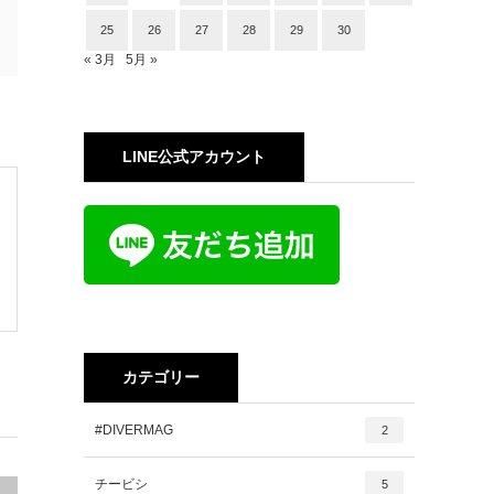
25
26
27
28
29
30
« 3月
5月 »
LINE公式アカウント
カテゴリー
#DIVERMAG
2
チービシ
5