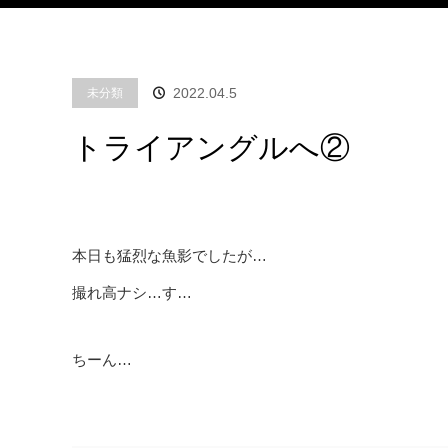
2022.04.5
未分類
トライアングルへ②
本日も猛烈な魚影でしたが…
撮れ高ナシ…す…
ちーん…