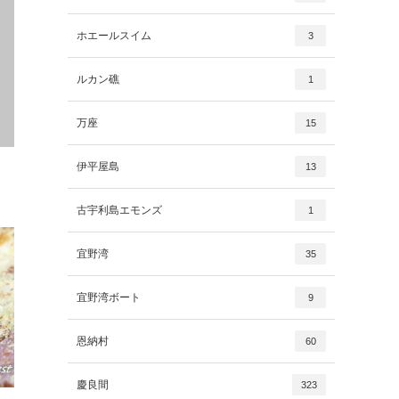
ホエールスイム
3
ルカン礁
1
万座
15
伊平屋島
13
古宇利島エモンズ
1
宜野湾
35
宜野湾ボート
9
恩納村
60
慶良間
323