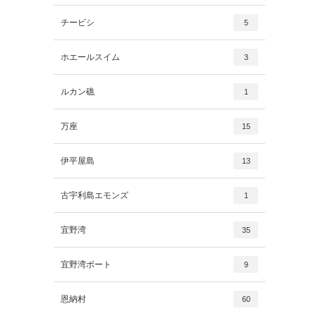
チービシ
5
ホエールスイム
3
ルカン礁
1
万座
15
伊平屋島
13
古宇利島エモンズ
1
宜野湾
35
宜野湾ボート
9
恩納村
60