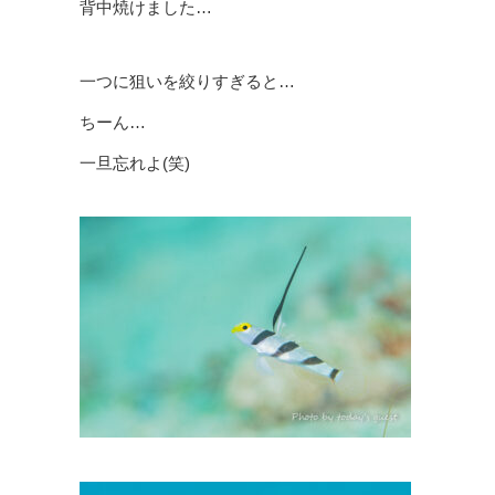
背中焼けました…
一つに狙いを絞りすぎると…
ちーん…
一旦忘れよ(笑)