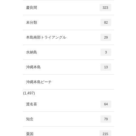
慶良間
323
未分類
82
本島南部トライアングル
29
水納島
3
沖縄本島
13
沖縄本島ビーチ
(1,497)
渡名喜
64
知念
79
粟国
215