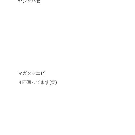
ヤシャハゼ
マガタマエビ
４匹写ってます(笑)