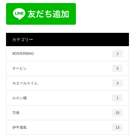
カテゴリー
#DIVERMAG
2
チービシ
5
ホエールスイム
3
ルカン礁
1
万座
15
伊平屋島
13