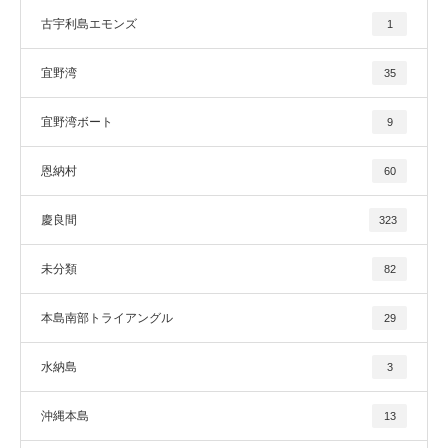
古宇利島エモンズ
1
宜野湾
35
宜野湾ボート
9
恩納村
60
慶良間
323
未分類
82
本島南部トライアングル
29
水納島
3
沖縄本島
13