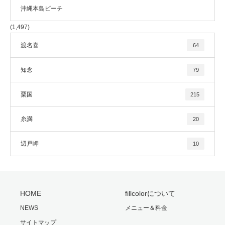
沖縄本島ビーチ
(1,497)
渡名喜
64
知念
79
粟国
215
糸満
20
辺戸岬
10
HOME
fillcolorについて
NEWS
メニュー＆料金
サイトマップ