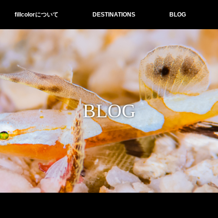
fillcolorについて
DESTINATIONS
BLOG
BLOG