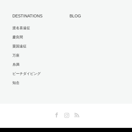
DESTINATIONS
BLOG
渡名喜遠征
慶良間
粟国遠征
万座
糸満
ビーチダイビング
知念
Facebook
Instagram
RSS