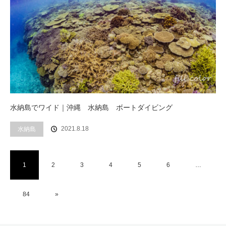
水納島でワイド｜沖縄 水納島 ボートダイビング
2021.8.18
水納島
1
2
3
4
5
6
…
84
»