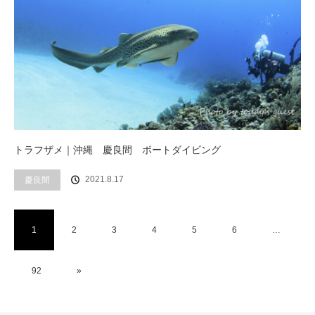
トラフザメ｜沖縄 慶良間 ボートダイビング
2021.8.17
慶良間
1
2
3
4
5
6
…
92
»