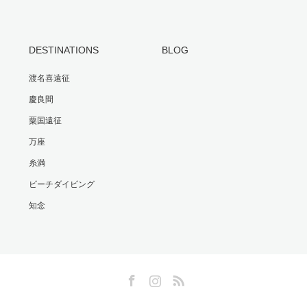
DESTINATIONS
BLOG
渡名喜遠征
慶良間
粟国遠征
万座
糸満
ビーチダイビング
知念
Facebook
Instagram
RSS