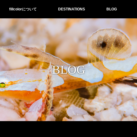
fillcolorについて
DESTINATIONS
BLOG
BLOG