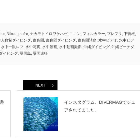
olor
,
Nikon
,
plafre
,
ナカモトイロワケハゼ
,
ニコン
,
フィルカラー
,
プレフリ
,
下曽根
,
少人数制ダイビング
,
慶良間
,
慶良間ダイビング
,
慶良間諸島
,
水中ビデオ
,
水中ビデ
,
水中一眼レフ
,
水中写真
,
水中動画
,
水中動画撮影
,
沖縄ダイビング
,
沖縄ビーチダ
ダイビング
,
粟国島
,
粟国遠征
NEXT
遊
インスタグラム、DIVERMAGでシェ
アされてました。