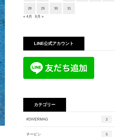
28
29
30
31
« 4月
6月 »
LINE公式アカウント
カテゴリー
#DIVERMAG
2
チービシ
5