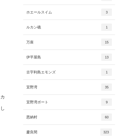
ホエールスイム
3
ルカン礁
1
万座
15
伊平屋島
13
古宇利島エモンズ
1
宜野湾
35
ナカ
宜野湾ボート
9
まし
恩納村
60
慶良間
323