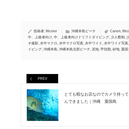
投稿者:
fillcolor
沖縄本島ビーチ
Canon
,
fillc
中、上級者向け
,
中、上級者向けドリフトダイビング
,
少人数制
,
オ撮影
,
水中マクロ
,
水中マクロ写真
,
水中ワイド
,
水中ワイド写真
イビング
,
沖縄本島
,
沖縄本島北部ビーチ
,
泥地
,
甲殻類
,
砂地
,
粟国
PREV
とても暇なお店なのでカメラ持って
んできました｜沖縄 粟国島