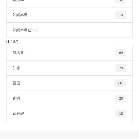
沖縄本島
13
沖縄本島ビーチ
(1,497)
渡名喜
64
知念
79
粟国
215
糸満
20
辺戸岬
10