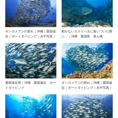
ギンガメアジの群れ｜沖縄｜粟国遠
動かないカスリハタに食いついた隙
征｜ボートダイビング｜水中写真｜
に…｜沖縄 粟国島 筆ん崎
粟国遠征⑧｜沖縄 粟国遠征 ボー
ギンガメアジの群れ｜沖縄｜粟国遠
トダイビング
征｜ボートダイビング｜水中写真｜