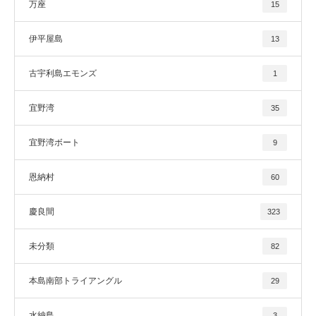
万座
15
伊平屋島
13
古宇利島エモンズ
1
宜野湾
35
宜野湾ボート
9
恩納村
60
慶良間
323
未分類
82
本島南部トライアングル
29
水納島
3