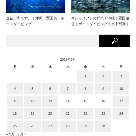
遠征日和です。｜沖縄 粟国島 ボ
ギンガメアジの群れ｜沖縄｜粟国遠
ートダイビング
征｜ボートダイビング｜水中写真｜
2018年6月
月
火
水
木
金
土
日
1
2
3
4
5
6
7
8
9
10
11
12
13
14
15
16
17
18
19
20
21
22
23
24
25
26
27
28
29
30
« 5月
7月 »