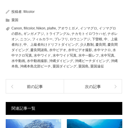
投稿者:
fillcolor
粟国
Canon
,
fillcolor
,
Nikon
,
plafre
,
アオウミガメ
,
イソマグロ
,
イソマグロ
の群れ
,
ギンガメアジ
,
トライアングル
,
ナカモトイロワケハゼ
,
ナポレ
オン
,
ニコン
,
フィルカラー
,
プレフリ
,
ロウニンアジ
,
下曽根
,
中、上級
者向け
,
中、上級者向けドリフトダイビング
,
少人数制
,
慶良間
,
慶良間
ダイビング
,
慶良間諸島
,
水中ビデオ
,
水中ビデオ撮影
,
水中マクロ
,
水
中マクロ写真
,
水中ワイド
,
水中ワイド写真
,
水中一眼レフ
,
水中写真
,
水中動画
,
水中動画撮影
,
沖縄ダイビング
,
沖縄ビーチダイビング
,
沖縄
本島
,
沖縄本島北部ビーチ
,
粟国ダイビング
,
粟国島
,
粟国遠征
前の記事
次の記事
関連記事一覧