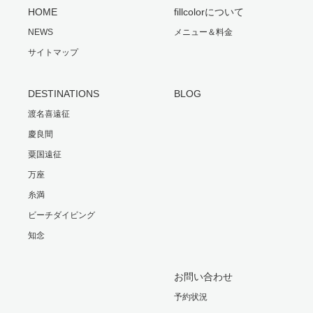
HOME
fillcolorについて
NEWS
メニュー＆料金
サイトマップ
DESTINATIONS
BLOG
渡名喜遠征
慶良間
粟国遠征
万座
糸満
ビーチダイビング
知念
お問い合わせ
予約状況