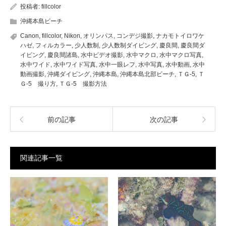
投稿者:
fillcolor
沖縄本島ビーチ
Canon
,
fillcolor
,
Nikon
,
オリンパス
,
コンデジ撮影
,
ナカモトイロワケ
ハゼ
,
フィルカラー
,
少人数制
,
少人数制ダイビング
,
慶良間
,
慶良間ダ
イビング
,
慶良間諸島
,
水中ビデオ撮影
,
水中マクロ
,
水中マクロ写真
,
水中ワイド
,
水中ワイド写真
,
水中一眼レフ
,
水中写真
,
水中動画
,
水中
動画撮影
,
沖縄ダイビング
,
沖縄本島
,
沖縄本島北部ビーチ
,
ＴＧ-5
,
Ｔ
Ｇ-5 撮り方
,
ＴＧ-5 撮影方法
前の記事
次の記事
関連記事一覧