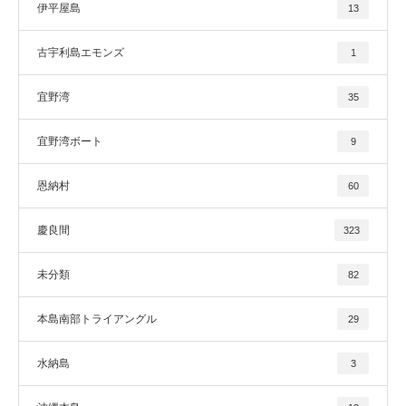
伊平屋島
13
古宇利島エモンズ
1
宜野湾
35
宜野湾ボート
9
恩納村
60
慶良間
323
未分類
82
本島南部トライアングル
29
水納島
3