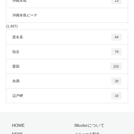
沖縄本島
13
沖縄本島ビーチ
(1,497)
渡名喜
64
知念
79
粟国
215
糸満
20
辺戸岬
10
HOME
fillcolorについて
NEWS
メニュー＆料金