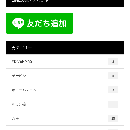
LINE公式アカウント
カテゴリー
#DIVERMAG
2
チービシ
5
ホエールスイム
3
ルカン礁
1
万座
15