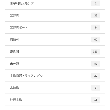
古宇利島エモンズ
1
宜野湾
35
宜野湾ボート
9
恩納村
60
慶良間
323
未分類
82
本島南部トライアングル
29
水納島
3
沖縄本島
13