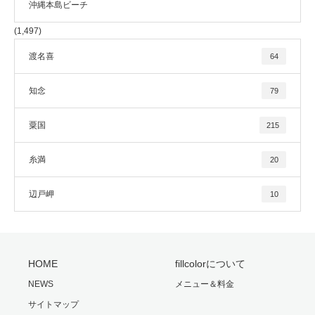
沖縄本島ビーチ
(1,497)
渡名喜
64
知念
79
粟国
215
糸満
20
辺戸岬
10
HOME
fillcolorについて
NEWS
メニュー＆料金
サイトマップ