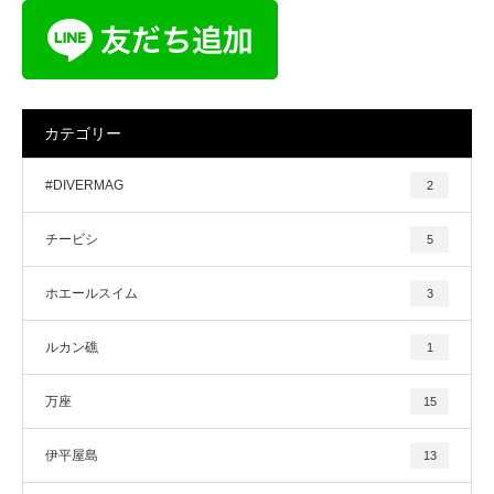
カテゴリー
#DIVERMAG
2
チービシ
5
ホエールスイム
3
ルカン礁
1
万座
15
伊平屋島
13