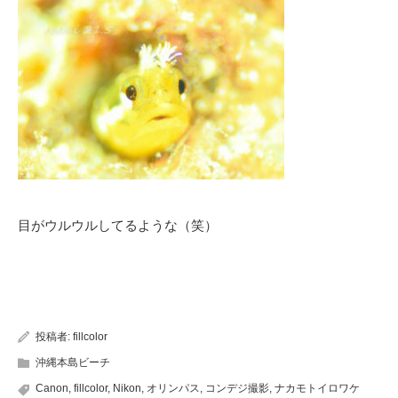
目がウルウルしてるような（笑）
投稿者:
fillcolor
沖縄本島ビーチ
Canon
,
fillcolor
,
Nikon
,
オリンパス
,
コンデジ撮影
,
ナカモトイロワケ