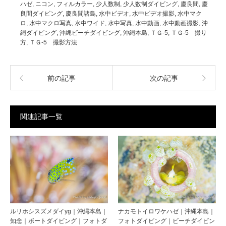
ハゼ
,
ニコン
,
フィルカラー
,
少人数制
,
少人数制ダイビング
,
慶良間
,
慶
良間ダイビング
,
慶良間諸島
,
水中ビデオ
,
水中ビデオ撮影
,
水中マク
ロ
,
水中マクロ写真
,
水中ワイド
,
水中写真
,
水中動画
,
水中動画撮影
,
沖
縄ダイビング
,
沖縄ビーチダイビング
,
沖縄本島
,
ＴＧ-5
,
ＴＧ-5 撮り
方
,
ＴＧ-5 撮影方法
前の記事
次の記事
関連記事一覧
ルリホシスズメダイyg｜沖縄本島｜
ナカモトイロワケハゼ｜沖縄本島｜
知念｜ボートダイビング｜フォトダ
フォトダイビング｜ビーチダイビン