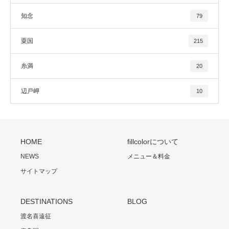
知念
79
粟国
215
糸満
20
辺戸岬
10
HOME
fillcolorについて
NEWS
メニュー＆料金
サイトマップ
DESTINATIONS
BLOG
渡名喜遠征