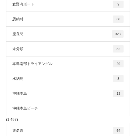
宜野湾ボート
9
恩納村
60
慶良間
323
未分類
82
本島南部トライアングル
29
水納島
3
沖縄本島
13
沖縄本島ビーチ
(1,497)
渡名喜
64