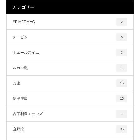
カテゴリー
#DIVERMAG
2
チービシ
5
ホエールスイム
3
ルカン礁
1
万座
15
伊平屋島
13
古宇利島エモンズ
1
宜野湾
35