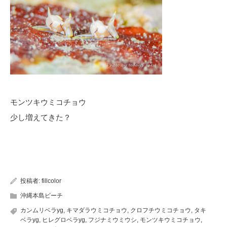
モンツキウミコチョウ
少し増えてきた？
投稿者:
fillcolor
沖縄本島ビーチ
カンムリベラyg
,
キマダラウミコチョウ
,
クロフチウミコチョウ
,
タキ
ベラyg
,
ヒレグロベラyg
,
フジナミウミウシ
,
モンツキウミコチョウ
,