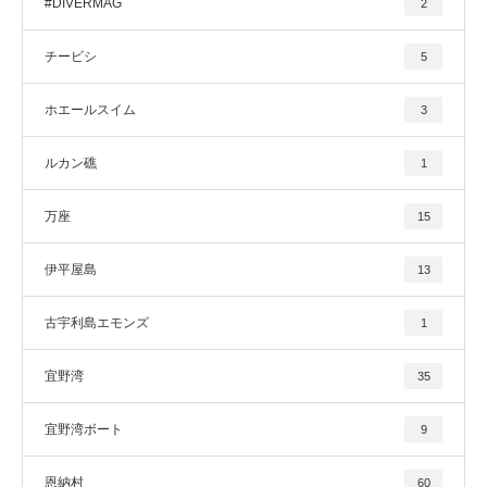
#DIVERMAG
2
チービシ
5
ホエールスイム
3
ルカン礁
1
万座
15
伊平屋島
13
古宇利島エモンズ
1
宜野湾
35
宜野湾ボート
9
恩納村
60