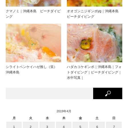
クマノミ｜沖縄本島 ビーチダイビ
オオゴンニジギンポyg｜沖縄本島
ング
ビーチダイビング
シライトベンケイハゼ推し（笑）
ハダカコケギンポ｜沖縄本島｜フォ
沖縄本島
トダイビング｜ビーチダイビング｜
水中写真｜
2019年4月
月
火
水
木
金
土
日
1
2
3
4
5
6
7