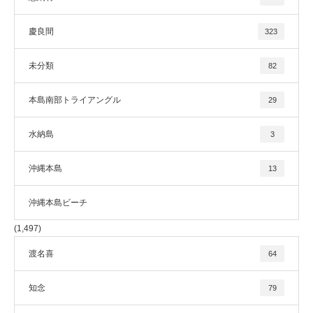
慶良間
323
未分類
82
本島南部トライアングル
29
水納島
3
沖縄本島
13
沖縄本島ビーチ
(1,497)
渡名喜
64
知念
79