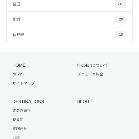
粟国
215
糸満
20
辺戸岬
10
HOME
fillcolorについて
NEWS
メニュー＆料金
サイトマップ
DESTINATIONS
BLOG
渡名喜遠征
慶良間
粟国遠征
万座