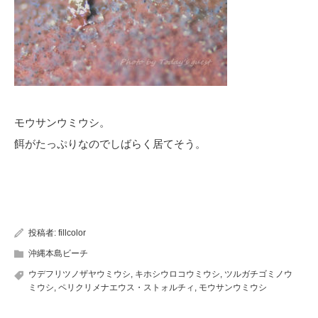
モウサンウミウシ。
餌がたっぷりなのでしばらく居てそう。
投稿者:
fillcolor
沖縄本島ビーチ
ウデフリツノザヤウミウシ
,
キホシウロコウミウシ
,
ツルガチゴミノウ
ミウシ
,
ペリクリメナエウス・ストォルチィ
,
モウサンウミウシ