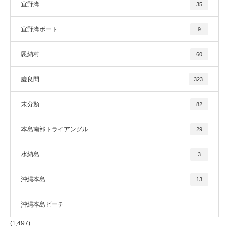
宜野湾
35
宜野湾ボート
9
恩納村
60
慶良間
323
未分類
82
本島南部トライアングル
29
水納島
3
沖縄本島
13
沖縄本島ビーチ
(1,497)