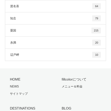
渡名喜
64
知念
79
粟国
215
糸満
20
辺戸岬
10
HOME
fillcolorについて
NEWS
メニュー＆料金
サイトマップ
DESTINATIONS
BLOG