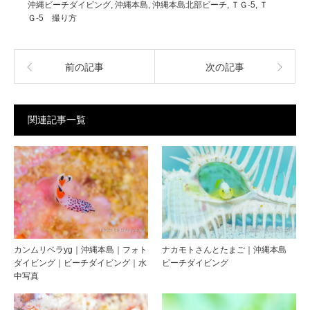
沖縄ビーチダイビング
,
沖縄本島
,
沖縄本島北部ビーチ
,
ＴＧ-5
,
Ｔ
Ｇ-5 撮り方
前の記事
次の記事
関連記事一覧
カンムリベラyg｜沖縄本島｜フォト
ナカモトさんとたまご｜沖縄本島
ダイビング｜ビーチダイビング｜水
ビーチダイビング
中写真