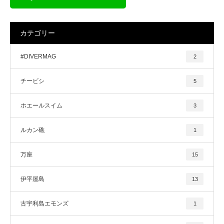
カテゴリー
#DIVERMAG
2
チービシ
5
ホエールスイム
3
ルカン礁
1
万座
15
伊平屋島
13
古宇利島エモンズ
1