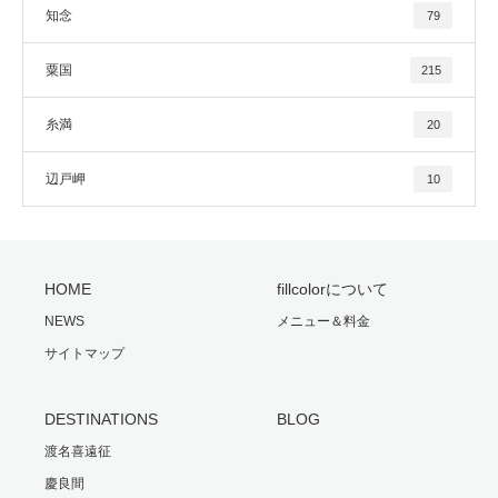
知念
79
粟国
215
糸満
20
辺戸岬
10
HOME
fillcolorについて
NEWS
メニュー＆料金
サイトマップ
DESTINATIONS
BLOG
渡名喜遠征
慶良間