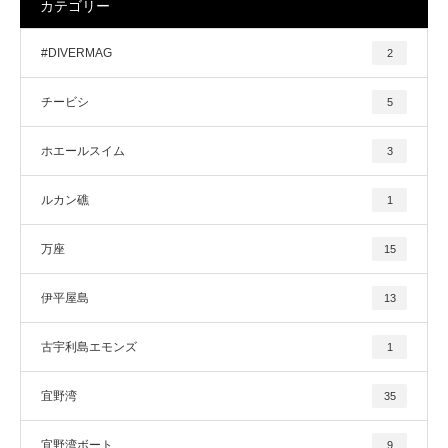
カテゴリー
#DIVERMAG
2
チービシ
5
ホエールスイム
3
ルカン礁
1
万座
15
伊平屋島
13
古宇利島エモンズ
1
宜野湾
35
宜野湾ボート
9