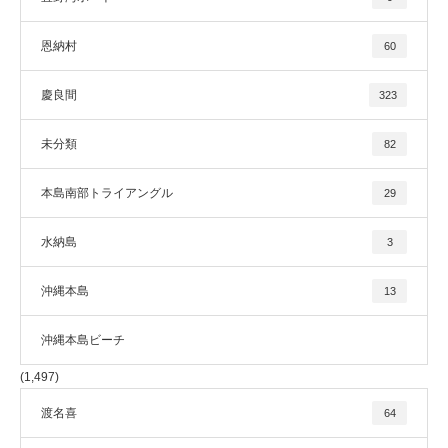
恩納村
60
慶良間
323
未分類
82
本島南部トライアングル
29
水納島
3
沖縄本島
13
沖縄本島ビーチ
(1,497)
渡名喜
64