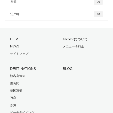
糸満
20
辺戸岬
10
HOME
fillcolorについて
NEWS
メニュー＆料金
サイトマップ
DESTINATIONS
BLOG
渡名喜遠征
慶良間
粟国遠征
万座
糸満
ビーチダイビング