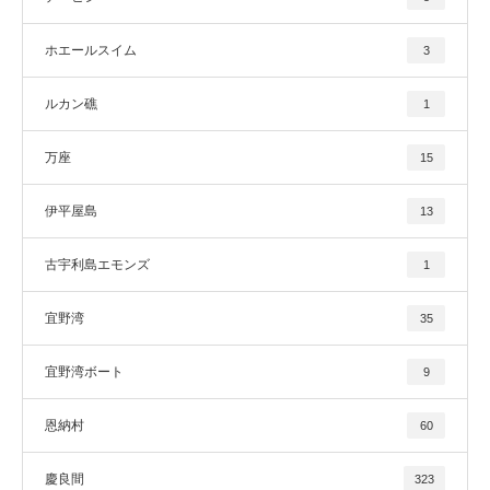
ホエールスイム
3
ルカン礁
1
万座
15
伊平屋島
13
古宇利島エモンズ
1
宜野湾
35
宜野湾ボート
9
恩納村
60
慶良間
323