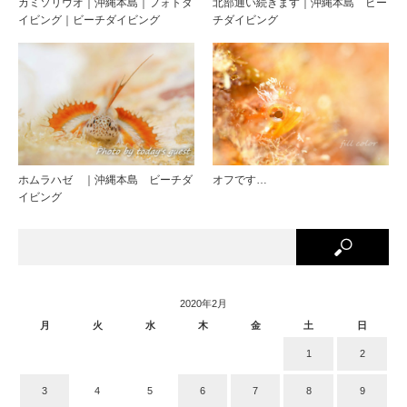
カミソリウオ｜沖縄本島｜フォトダ
北部通い続きます｜沖縄本島 ビー
イビング｜ビーチダイビング
チダイビング
ホムラハゼ ｜沖縄本島 ビーチダ
オフです…
イビング
2020年2月
月
火
水
木
金
土
日
1
2
3
4
5
6
7
8
9