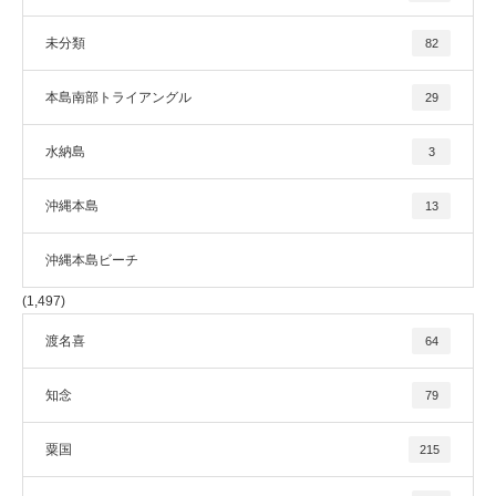
未分類
82
本島南部トライアングル
29
水納島
3
沖縄本島
13
沖縄本島ビーチ
(1,497)
渡名喜
64
知念
79
粟国
215