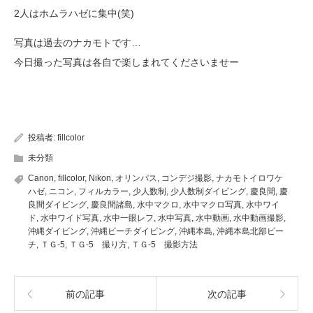
2人はホムラハゼに集中(笑)
写真は過去のナカモトです…
今日撮った写真は各自で楽しまれてくださいませー
投稿者:
fillcolor
未分類
Canon
,
fillcolor
,
Nikon
,
オリンパス
,
コンデジ撮影
,
ナカモトイロワケ
ハゼ
,
ニコン
,
フィルカラー
,
少人数制
,
少人数制ダイビング
,
慶良間
,
慶
良間ダイビング
,
慶良間諸島
,
水中マクロ
,
水中マクロ写真
,
水中ワイ
ド
,
水中ワイド写真
,
水中一眼レフ
,
水中写真
,
水中動画
,
水中動画撮影
,
沖縄ダイビング
,
沖縄ビーチダイビング
,
沖縄本島
,
沖縄本島北部ビー
チ
,
ＴＧ-5
,
ＴＧ-5 撮り方
,
ＴＧ-5 撮影方法
前の記事
次の記事