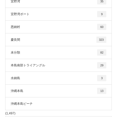
宜野湾
35
宜野湾ボート
9
恩納村
60
慶良間
323
未分類
82
本島南部トライアングル
29
水納島
3
沖縄本島
13
沖縄本島ビーチ
(1,497)