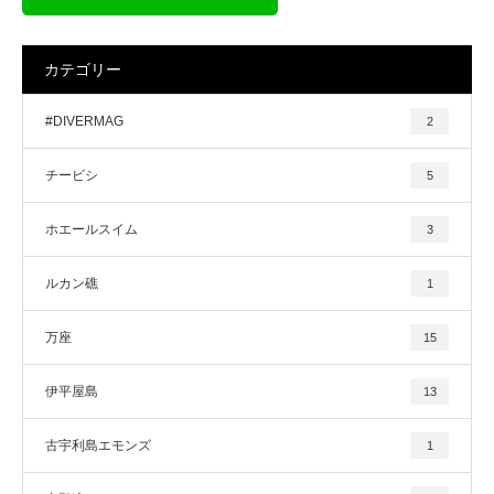
カテゴリー
#DIVERMAG
2
チービシ
5
ホエールスイム
3
ルカン礁
1
万座
15
伊平屋島
13
古宇利島エモンズ
1