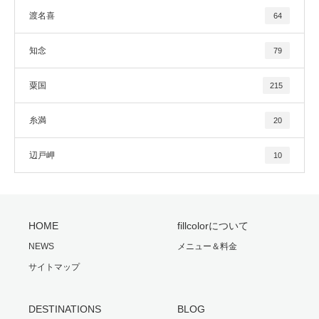
渡名喜
64
知念
79
粟国
215
糸満
20
辺戸岬
10
HOME
fillcolorについて
NEWS
メニュー＆料金
サイトマップ
DESTINATIONS
BLOG