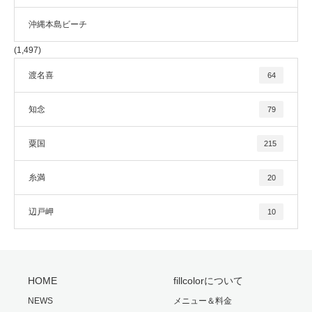
沖縄本島ビーチ
(1,497)
渡名喜
64
知念
79
粟国
215
糸満
20
辺戸岬
10
HOME
fillcolorについて
NEWS
メニュー＆料金