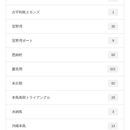
古宇利島エモンズ
1
宜野湾
35
宜野湾ボート
9
恩納村
60
慶良間
323
未分類
82
本島南部トライアングル
29
水納島
3
沖縄本島
13