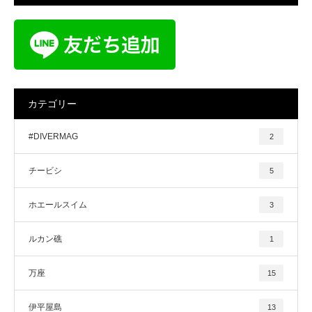
カテゴリー
#DIVERMAG
2
チービシ
5
ホエールスイム
3
ルカン礁
1
万座
15
伊平屋島
13