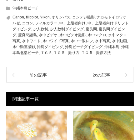
沖縄本島ビーチ
Canon
,
fillcolor
,
Nikon
,
オリンパス
,
コンデジ撮影
,
ナカモトイロワケ
ハゼ
,
ニコン
,
フィルカラー
,
中、上級者向け
,
中、上級者向けドリフト
ダイビング
,
少人数制
,
少人数制ダイビング
,
慶良間
,
慶良間ダイビン
グ
,
慶良間諸島
,
水中ビデオ
,
水中ビデオ撮影
,
水中マクロ
,
水中マクロ
写真
,
水中ワイド
,
水中ワイド写真
,
水中一眼レフ
,
水中写真
,
水中動画
,
水中動画撮影
,
沖縄ダイビング
,
沖縄ビーチダイビング
,
沖縄本島
,
沖縄
本島北部ビーチ
,
ＴＧ-5
,
ＴＧ-5 撮り方
,
ＴＧ-5 撮影方法
前の記事
次の記事
関連記事一覧