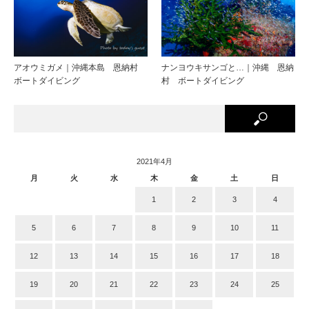
アオウミガメ｜沖縄本島 恩納村
ナンヨウキサンゴと…｜沖縄 恩納
ボートダイビング
村 ボートダイビング
2021年4月
月
火
水
木
金
土
日
1
2
3
4
5
6
7
8
9
10
11
12
13
14
15
16
17
18
19
20
21
22
23
24
25