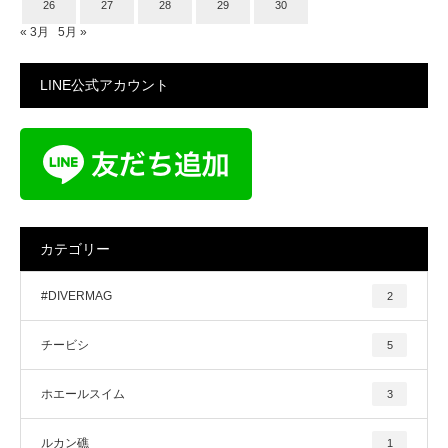
26
27
28
29
30
« 3月
5月 »
LINE公式アカウント
カテゴリー
#DIVERMAG
2
チービシ
5
ホエールスイム
3
ルカン礁
1