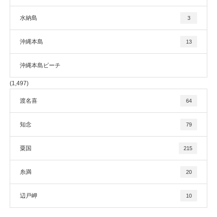
水納島
3
沖縄本島
13
沖縄本島ビーチ
(1,497)
渡名喜
64
知念
79
粟国
215
糸満
20
辺戸岬
10