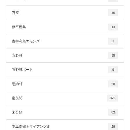
万座
15
伊平屋島
13
古宇利島エモンズ
1
宜野湾
35
宜野湾ボート
9
恩納村
60
慶良間
323
未分類
82
本島南部トライアングル
29