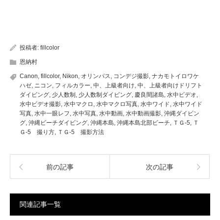
投稿者:
fillcolor
恩納村
Canon
,
fillcolor
,
Nikon
,
オリンパス
,
コンデジ撮影
,
ナカモトイロワケ
ハゼ
,
ニコン
,
フィルカラー
,
中、上級者向け
,
中、上級者向けドリフト
ダイビング
,
少人数制
,
少人数制ダイビング
,
慶良間諸島
,
水中ビデオ
,
水中ビデオ撮影
,
水中マクロ
,
水中マクロ写真
,
水中ワイド
,
水中ワイド
写真
,
水中一眼レフ
,
水中写真
,
水中動画
,
水中動画撮影
,
沖縄ダイビン
グ
,
沖縄ビーチダイビング
,
沖縄本島
,
沖縄本島北部ビーチ
,
ＴＧ-5
,
Ｔ
Ｇ-5 撮り方
,
ＴＧ-5 撮影方法
前の記事
次の記事
関連記事一覧