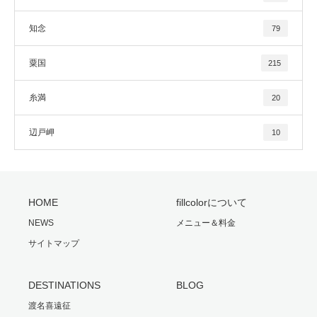
知念
79
粟国
215
糸満
20
辺戸岬
10
HOME
fillcolorについて
NEWS
メニュー＆料金
サイトマップ
DESTINATIONS
BLOG
渡名喜遠征