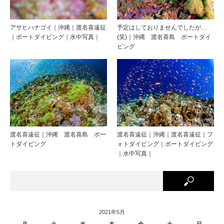
アサヒハナゴイ｜沖縄｜渡名喜遠征
予定はしておりませんでしたが…
｜ボートダイビング｜水中写真｜
(笑)｜沖縄 渡名喜島 ボートダイ
ビング
渡名喜遠征｜沖縄 渡名喜島 ボー
渡名喜遠征｜沖縄｜渡名喜遠征｜フ
トダイビング
ォトダイビング｜ボートダイビング
｜水中写真｜
2021年5月
月
火
水
木
金
土
日