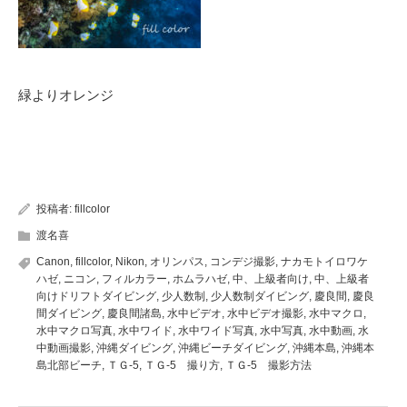
緑よりオレンジ
投稿者:
fillcolor
渡名喜
Canon
,
fillcolor
,
Nikon
,
オリンパス
,
コンデジ撮影
,
ナカモトイロワケ
ハゼ
,
ニコン
,
フィルカラー
,
ホムラハゼ
,
中、上級者向け
,
中、上級者
向けドリフトダイビング
,
少人数制
,
少人数制ダイビング
,
慶良間
,
慶良
間ダイビング
,
慶良間諸島
,
水中ビデオ
,
水中ビデオ撮影
,
水中マクロ
,
水中マクロ写真
,
水中ワイド
,
水中ワイド写真
,
水中写真
,
水中動画
,
水
中動画撮影
,
沖縄ダイビング
,
沖縄ビーチダイビング
,
沖縄本島
,
沖縄本
島北部ビーチ
,
ＴＧ-5
,
ＴＧ-5 撮り方
,
ＴＧ-5 撮影方法