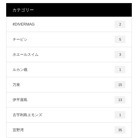
カテゴリー
#DIVERMAG
2
チービシ
5
ホエールスイム
3
ルカン礁
1
万座
15
伊平屋島
13
古宇利島エモンズ
1
宜野湾
35