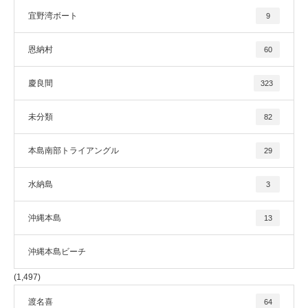
宜野湾ボート
9
恩納村
60
慶良間
323
未分類
82
本島南部トライアングル
29
水納島
3
沖縄本島
13
沖縄本島ビーチ
(1,497)
渡名喜
64