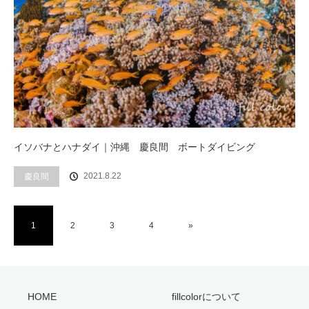
イソバナとハナダイ｜沖縄 慶良間 ボートダイビング
2021.8.22
慶良間
1
2
3
4
»
HOME
fillcolorについて