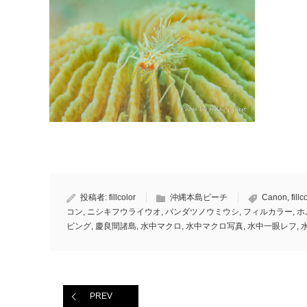
投稿者:
fillcolor
沖縄本島ビーチ
Canon
,
fillc
コン
,
ニシキフウライウオ
,
パンダツノウミウシ
,
フィルカラー
,
ホ
ビング
,
慶良間諸島
,
水中マクロ
,
水中マクロ写真
,
水中一眼レフ
,
PREV