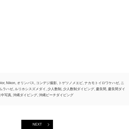
olor
,
Nikon
,
オリンパス
,
コンデジ撮影
,
トゲツノメエビ
,
ナカモトイロワケハゼ
,
ニ
ムラハゼ
,
ルリホシスズメダイ
,
少人数制
,
少人数制ダイビング
,
慶良間
,
慶良間ダイ
水中写真
,
沖縄ダイビング
,
沖縄ビーチダイビング
NEXT