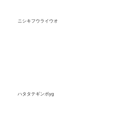
ニシキフウライウオ
ハタタテギンポyg