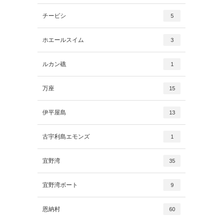
チービシ
5
ホエールスイム
3
ルカン礁
1
万座
15
伊平屋島
13
古宇利島エモンズ
1
宜野湾
35
宜野湾ボート
9
恩納村
60