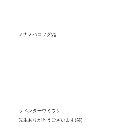
ミナミハコフグyg
ラベンダーウミウシ
先生ありがとうございます(笑)