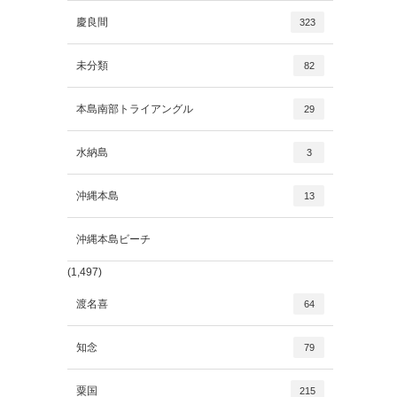
慶良間
323
未分類
82
本島南部トライアングル
29
水納島
3
沖縄本島
13
沖縄本島ビーチ
(1,497)
渡名喜
64
知念
79
粟国
215