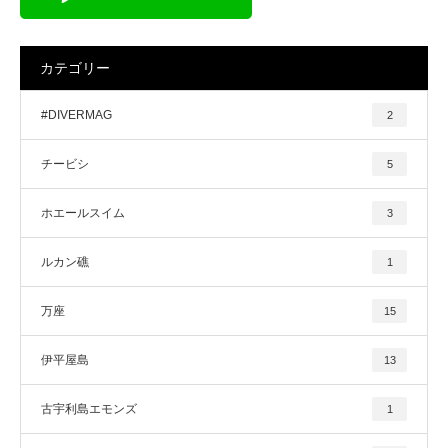
カテゴリー
#DIVERMAG
2
チービシ
5
ホエールスイム
3
ルカン礁
1
万座
15
伊平屋島
13
古宇利島エモンズ
1