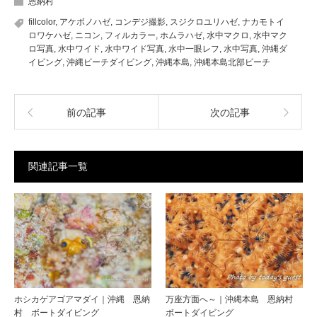
恩納村
fillcolor
,
アケボノハゼ
,
コンデジ撮影
,
スジクロユリハゼ
,
ナカモトイ
ロワケハゼ
,
ニコン
,
フィルカラー
,
ホムラハゼ
,
水中マクロ
,
水中マク
ロ写真
,
水中ワイド
,
水中ワイド写真
,
水中一眼レフ
,
水中写真
,
沖縄ダ
イビング
,
沖縄ビーチダイビング
,
沖縄本島
,
沖縄本島北部ビーチ
前の記事
次の記事
関連記事一覧
ホシカゲアゴアマダイ｜沖縄 恩納
万座方面へ～｜沖縄本島 恩納村
村 ボートダイビング
ボートダイビング