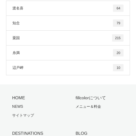
渡名喜
64
知念
79
粟国
215
糸満
20
辺戸岬
10
HOME
fillcolorについて
NEWS
メニュー＆料金
サイトマップ
DESTINATIONS
BLOG