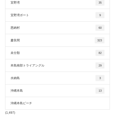
宜野湾
35
宜野湾ボート
9
恩納村
60
慶良間
323
未分類
82
本島南部トライアングル
29
水納島
3
沖縄本島
13
沖縄本島ビーチ
(1,497)