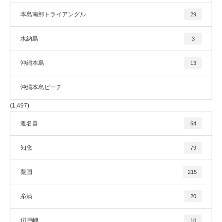
本島南部トライアングル
29
水納島
3
沖縄本島
13
沖縄本島ビーチ
(1,497)
渡名喜
64
知念
79
粟国
215
糸満
20
辺戸岬
10