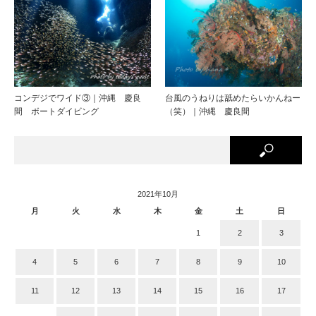
コンデジでワイド③｜沖縄 慶良
台風のうねりは舐めたらいかんねー
間 ボートダイビング
（笑）｜沖縄 慶良間
2021年10月
月
火
水
木
金
土
日
1
2
3
4
5
6
7
8
9
10
11
12
13
14
15
16
17