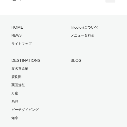
HOME
fillcolorについて
NEWS
メニュー＆料金
サイトマップ
DESTINATIONS
BLOG
渡名喜遠征
慶良間
粟国遠征
万座
糸満
ビーチダイビング
知念