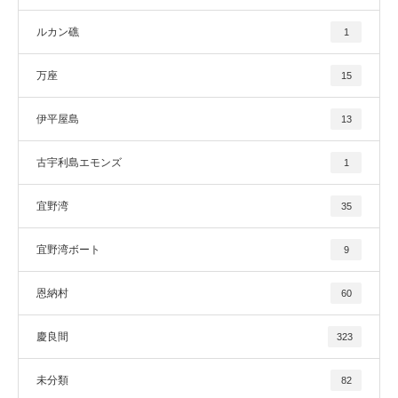
ルカン礁
1
万座
15
伊平屋島
13
古宇利島エモンズ
1
宜野湾
35
宜野湾ボート
9
恩納村
60
慶良間
323
未分類
82