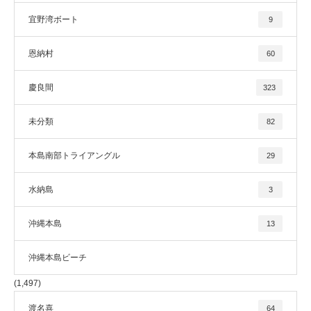
宜野湾ボート
9
恩納村
60
慶良間
323
未分類
82
本島南部トライアングル
29
水納島
3
沖縄本島
13
沖縄本島ビーチ
(1,497)
渡名喜
64