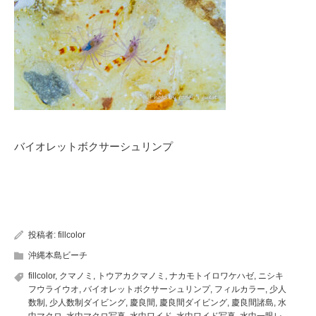
バイオレットボクサーシュリンプ
投稿者:
fillcolor
沖縄本島ビーチ
fillcolor
,
クマノミ
,
トウアカクマノミ
,
ナカモトイロワケハゼ
,
ニシキ
フウライウオ
,
バイオレットボクサーシュリンプ
,
フィルカラー
,
少人
数制
,
少人数制ダイビング
,
慶良間
,
慶良間ダイビング
,
慶良間諸島
,
水
中マクロ
,
水中マクロ写真
,
水中ワイド
,
水中ワイド写真
,
水中一眼レ