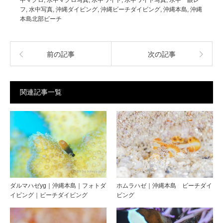
フ
,
水中写真
,
沖縄ダイビング
,
沖縄ビーチダイビング
,
沖縄本島
,
沖縄
本島北部ビーチ
前の記事
次の記事
関連記事一覧
ダルマハゼyg｜沖縄本島｜フォトダ
ホムラハゼ｜沖縄本島 ビーチダイ
イビング｜ビーチダイビング
ビング