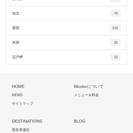
知念
79
粟国
215
糸満
20
辺戸岬
10
HOME
fillcolorについて
NEWS
メニュー＆料金
サイトマップ
DESTINATIONS
BLOG
渡名喜遠征