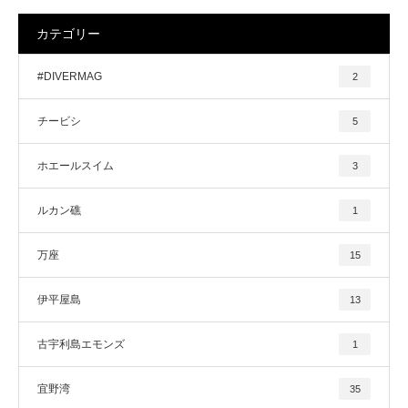
カテゴリー
#DIVERMAG
2
チービシ
5
ホエールスイム
3
ルカン礁
1
万座
15
伊平屋島
13
古宇利島エモンズ
1
宜野湾
35