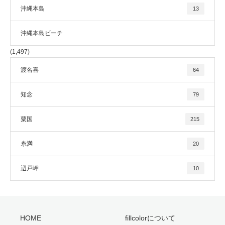
沖縄本島
13
沖縄本島ビーチ
(1,497)
渡名喜
64
知念
79
粟国
215
糸満
20
辺戸岬
10
HOME
fillcolorについて