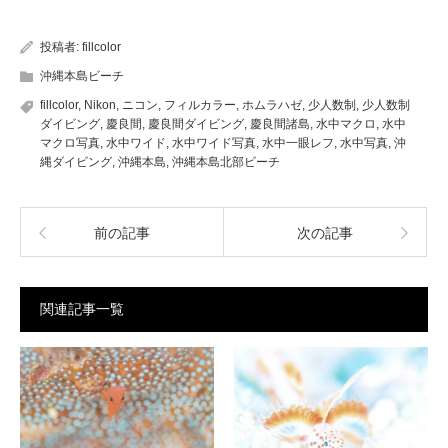
投稿者:
fillcolor
沖縄本島ビーチ
fillcolor
,
Nikon
,
ニコン
,
フィルカラー
,
ホムラハゼ
,
少人数制
,
少人数制
ダイビング
,
慶良間
,
慶良間ダイビング
,
慶良間諸島
,
水中マクロ
,
水中
マクロ写真
,
水中ワイド
,
水中ワイド写真
,
水中一眼レフ
,
水中写真
,
沖
縄ダイビング
,
沖縄本島
,
沖縄本島北部ビーチ
前の記事
次の記事
関連記事一覧