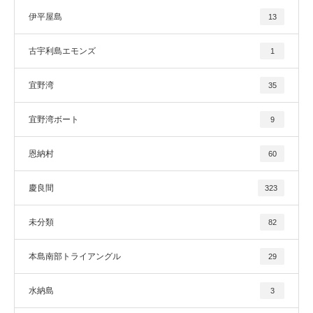
伊平屋島
13
古宇利島エモンズ
1
宜野湾
35
宜野湾ボート
9
恩納村
60
慶良間
323
未分類
82
本島南部トライアングル
29
水納島
3