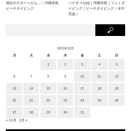
遅めのスタートから…｜沖縄本島
ハナオコゼyg｜沖縄本島｜フォトダ
ビーチダイビング
イビング｜ビーチダイビング｜水中
写真｜
2021年12月
月
火
水
木
金
土
日
1
2
3
4
5
6
7
8
9
10
11
12
13
14
15
16
17
18
19
20
21
22
23
24
25
26
27
28
29
30
31
« 11月
1月 »