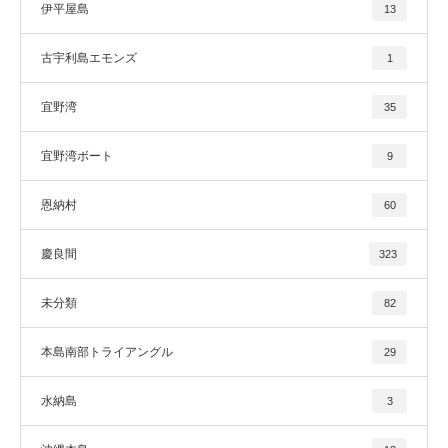
伊平屋島
13
古宇利島エモンズ
1
宜野湾
35
宜野湾ボート
9
恩納村
60
慶良間
323
未分類
82
本島南部トライアングル
29
水納島
3