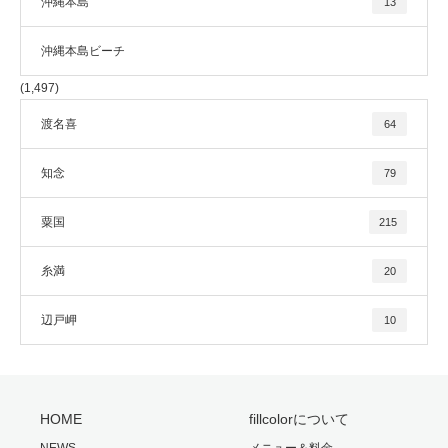
沖縄本島
13
沖縄本島ビーチ
(1,497)
渡名喜
64
知念
79
粟国
215
糸満
20
辺戸岬
10
HOME
fillcolorについて
NEWS
メニュー＆料金