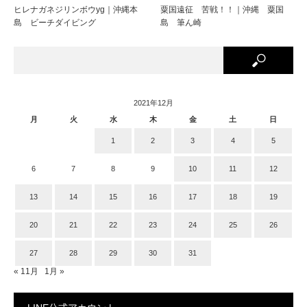
ヒレナガネジリンボウyg｜沖縄本
粟国遠征 苦戦！！｜沖縄 粟国
島 ビーチダイビング
島 筆ん崎
2021年12月
月
火
水
木
金
土
日
1
2
3
4
5
6
7
8
9
10
11
12
13
14
15
16
17
18
19
20
21
22
23
24
25
26
27
28
29
30
31
« 11月
1月 »