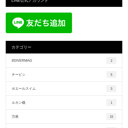
LINE公式アカウント
カテゴリー
#DIVERMAG
2
チービシ
5
ホエールスイム
3
ルカン礁
1
万座
15