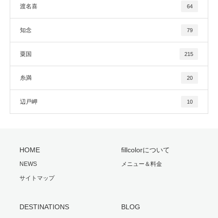
渡名喜
64
知念
79
粟国
215
糸満
20
辺戸岬
10
HOME
fillcolorについて
NEWS
メニュー＆料金
サイトマップ
DESTINATIONS
BLOG