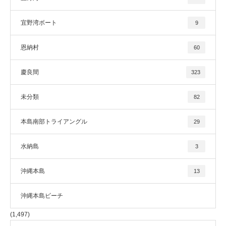
宜野湾ボート
9
恩納村
60
慶良間
323
未分類
82
本島南部トライアングル
29
水納島
3
沖縄本島
13
沖縄本島ビーチ
(1,497)