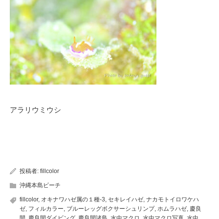
アラリウミウシ
投稿者:
fillcolor
沖縄本島ビーチ
fillcolor
,
オキナワハゼ属の１種-3
,
セキレイハゼ
,
ナカモトイロワケハ
ゼ
,
フィルカラー
,
ブルーレッグボクサーシュリンプ
,
ホムラハゼ
,
慶良
間
,
慶良間ダイビング
,
慶良間諸島
,
水中マクロ
,
水中マクロ写真
,
水中