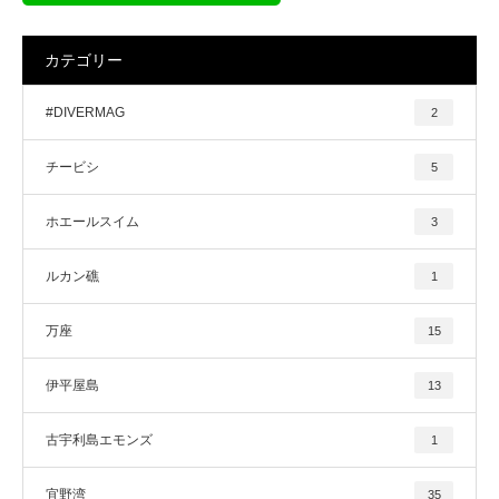
カテゴリー
#DIVERMAG
2
チービシ
5
ホエールスイム
3
ルカン礁
1
万座
15
伊平屋島
13
古宇利島エモンズ
1
宜野湾
35