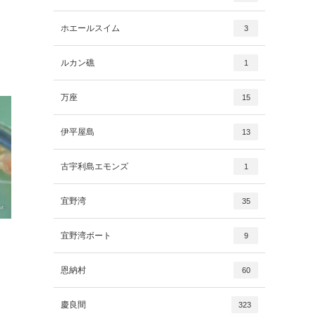
ホエールスイム
3
ルカン礁
1
万座
15
伊平屋島
13
古宇利島エモンズ
1
宜野湾
35
宜野湾ボート
9
恩納村
60
慶良間
323