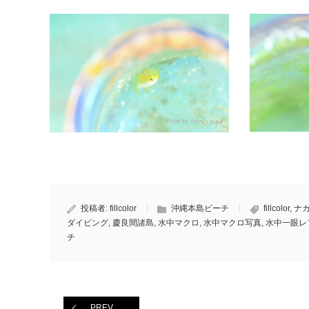
投稿者:
fillcolor
沖縄本島ビーチ
fillcolor
,
ナ
ダイビング
,
慶良間諸島
,
水中マクロ
,
水中マクロ写真
,
水中一眼レ
チ
PREV