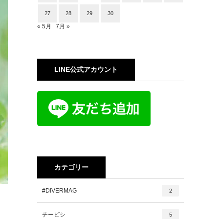
27
28
29
30
« 5月
7月 »
LINE公式アカウント
カテゴリー
#DIVERMAG
2
チービシ
5