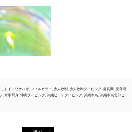
カモトイロワケハゼ
,
フィルカラー
,
少人数制
,
少人数制ダイビング
,
慶良間
,
慶良間
フ
,
水中写真
,
沖縄ダイビング
,
沖縄ビーチダイビング
,
沖縄本島
,
沖縄本島北部ビー
NEXT