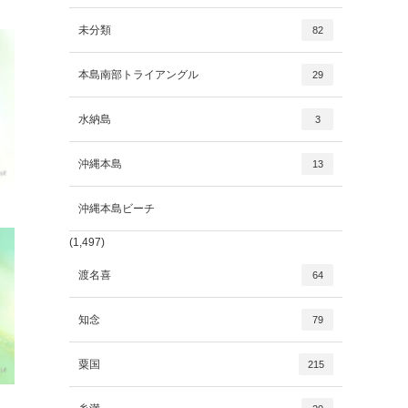
未分類
82
本島南部トライアングル
29
水納島
3
沖縄本島
13
沖縄本島ビーチ
(1,497)
渡名喜
64
知念
79
粟国
215