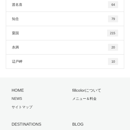
渡名喜
64
知念
79
粟国
215
糸満
20
辺戸岬
10
HOME
fillcolorについて
NEWS
メニュー＆料金
サイトマップ
DESTINATIONS
BLOG