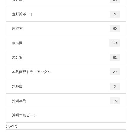
宜野湾ボート
9
恩納村
60
慶良間
323
未分類
82
本島南部トライアングル
29
水納島
3
沖縄本島
13
沖縄本島ビーチ
(1,497)