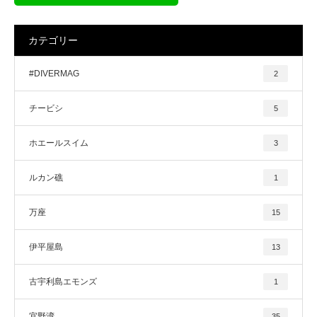
カテゴリー
#DIVERMAG
2
チービシ
5
ホエールスイム
3
ルカン礁
1
万座
15
伊平屋島
13
古宇利島エモンズ
1
宜野湾
35