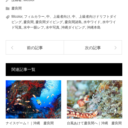
慶良間
fillcolor
,
フィルカラー
,
中、上級者向け
,
中、上級者向けドリフトダイ
ビング
,
慶良間
,
慶良間ダイビング
,
慶良間諸島
,
水中ワイド
,
水中ワイ
ド写真
,
水中一眼レフ
,
水中写真
,
沖縄ダイビング
,
沖縄本島
前の記事
次の記事
関連記事一覧
ナイスゲーム！｜沖縄 慶良間
台風あけて慶良間へ｜沖縄 慶良間