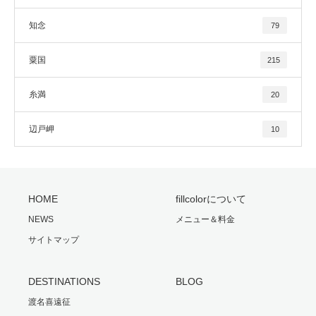
知念
79
粟国
215
糸満
20
辺戸岬
10
HOME
fillcolorについて
NEWS
メニュー＆料金
サイトマップ
DESTINATIONS
BLOG
渡名喜遠征