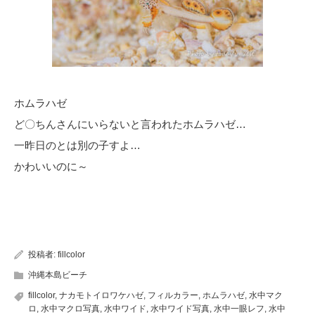
ホムラハゼ
ど〇ちんさんにいらないと言われたホムラハゼ…
一昨日のとは別の子すよ…
かわいいのに～
投稿者:
fillcolor
沖縄本島ビーチ
fillcolor
,
ナカモトイロワケハゼ
,
フィルカラー
,
ホムラハゼ
,
水中マク
ロ
,
水中マクロ写真
,
水中ワイド
,
水中ワイド写真
,
水中一眼レフ
,
水中