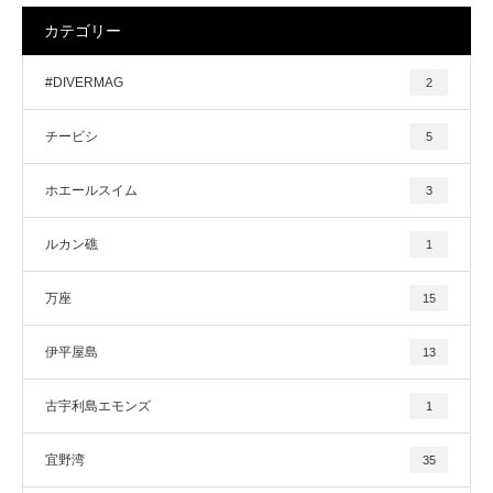
カテゴリー
#DIVERMAG
2
チービシ
5
ホエールスイム
3
ルカン礁
1
万座
15
伊平屋島
13
古宇利島エモンズ
1
宜野湾
35