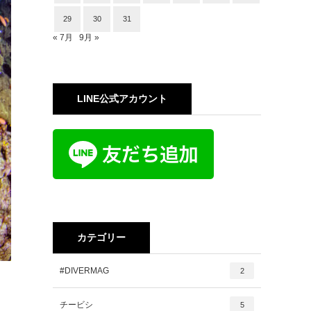
29
30
31
« 7月
9月 »
LINE公式アカウント
カテゴリー
#DIVERMAG
2
チービシ
5