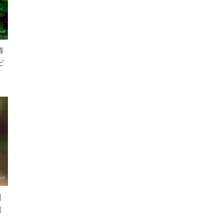
喜
ビ
｜
｜