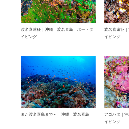
渡名喜遠征｜沖縄 渡名喜島 ボートダ
渡名喜遠征｜
イビング
イビング
また渡名喜島まで～｜沖縄 渡名喜島
アゴハタ｜沖
イビング