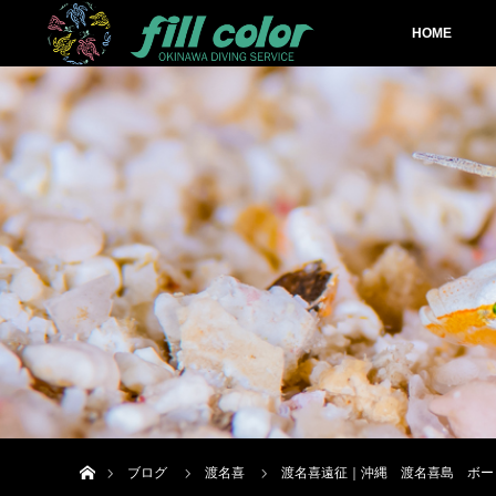
HOME
ホーム
ブログ
渡名喜
渡名喜遠征｜沖縄 渡名喜島 ボー