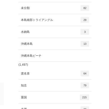
未分類
82
本島南部トライアングル
29
水納島
3
沖縄本島
13
沖縄本島ビーチ
(1,497)
渡名喜
64
知念
79
粟国
215