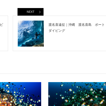
NEXT
ビ
渡名喜遠征｜沖縄 渡名喜島 ボート
ダイビング