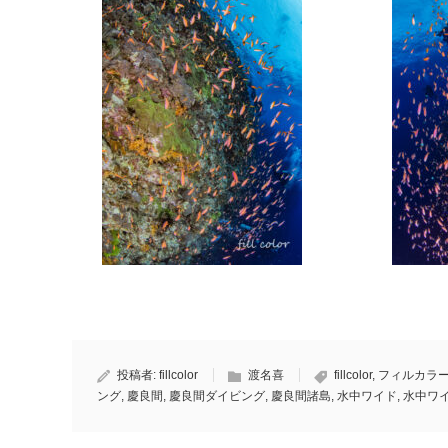
投稿者:
fillcolor
渡名喜
fillcolor
,
フィルカラ
ング
,
慶良間
,
慶良間ダイビング
,
慶良間諸島
,
水中ワイド
,
水中ワ