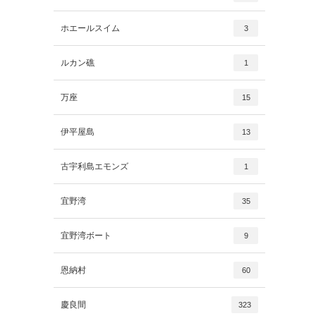
ホエールスイム
3
ルカン礁
1
万座
15
伊平屋島
13
古宇利島エモンズ
1
宜野湾
35
宜野湾ボート
9
恩納村
60
慶良間
323