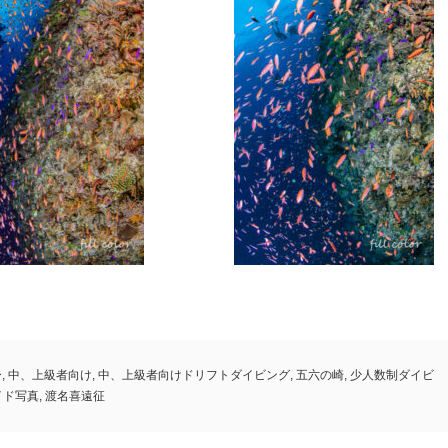
ー
,
中、上級者向け
,
中、上級者向けドリフトダイビング
,
五六の崎
,
少人数制ダイビ
イド写真
,
渡名喜遠征