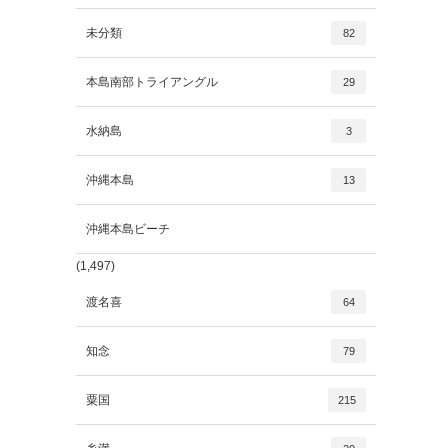
未分類
82
本島南部トライアングル
29
水納島
3
沖縄本島
13
沖縄本島ビーチ
(1,497)
渡名喜
64
知念
79
粟国
215