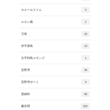
ホエールスイム
3
ルカン礁
1
万座
15
伊平屋島
13
古宇利島エモンズ
1
宜野湾
35
宜野湾ボート
9
恩納村
60
慶良間
323