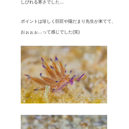
しびれる寒さでした…
ポイントは珍しく巨匠や陽だまり先生が来てて、
おぉぉぉ…って感じでした(笑)