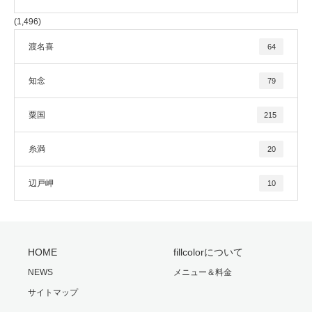
(1,496)
渡名喜
64
知念
79
粟国
215
糸満
20
辺戸岬
10
HOME
fillcolorについて
NEWS
メニュー＆料金
サイトマップ