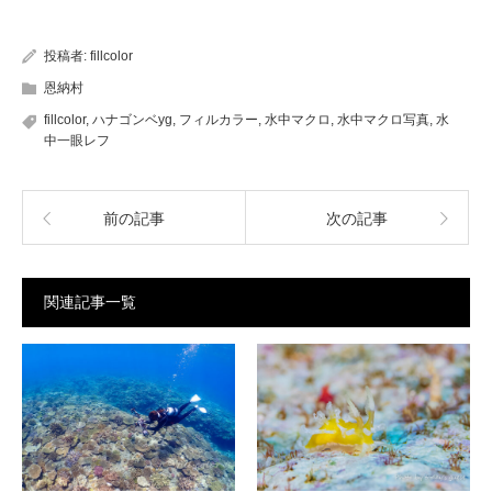
投稿者:
fillcolor
恩納村
fillcolor
,
ハナゴンベyg
,
フィルカラー
,
水中マクロ
,
水中マクロ写真
,
水
中一眼レフ
前の記事
次の記事
関連記事一覧