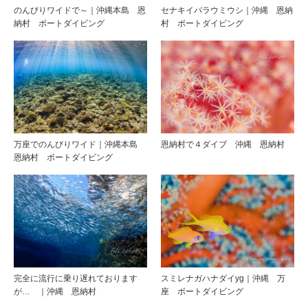
のんびりワイドで～｜沖縄本島 恩
セナキイバラウミウシ｜沖縄 恩納
納村 ボートダイビング
村 ボートダイビング
万座でのんびりワイド｜沖縄本島
恩納村で４ダイブ 沖縄 恩納村
恩納村 ボートダイビング
完全に流行に乗り遅れております
スミレナガハナダイyg｜沖縄 万
が… ｜沖縄 恩納村
座 ボートダイビング