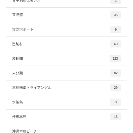
古宇利島エモンズ
1
宜野湾
35
宜野湾ボート
9
恩納村
60
慶良間
323
未分類
82
本島南部トライアングル
29
水納島
3
沖縄本島
13
沖縄本島ビーチ