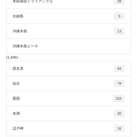
本島南部トライアングル
29
水納島
3
沖縄本島
13
沖縄本島ビーチ
(1,496)
渡名喜
64
知念
79
粟国
215
糸満
20
辺戸岬
10