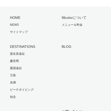
HOME
fillcolorについて
NEWS
メニュー＆料金
サイトマップ
DESTINATIONS
BLOG
渡名喜遠征
慶良間
粟国遠征
万座
糸満
ビーチダイビング
知念