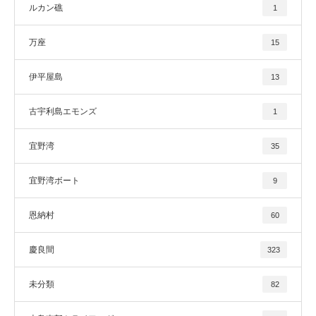
ルカン礁
1
万座
15
伊平屋島
13
古宇利島エモンズ
1
宜野湾
35
宜野湾ボート
9
恩納村
60
慶良間
323
未分類
82