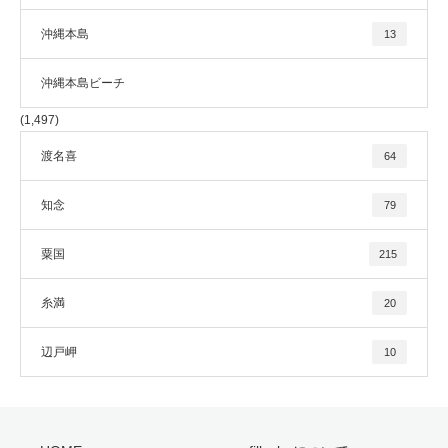
沖縄本島
13
沖縄本島ビーチ
(1,497)
渡名喜
64
知念
79
粟国
215
糸満
20
辺戸岬
10