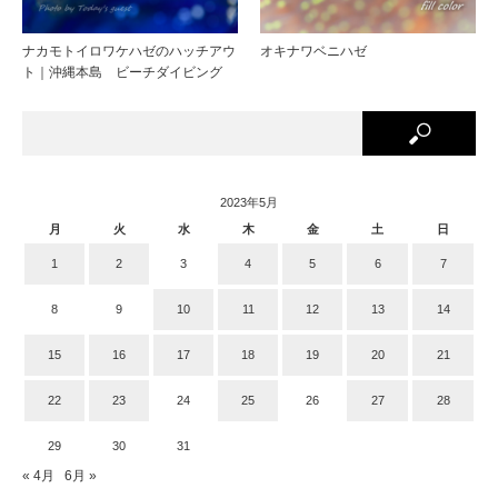
ナカモトイロワケハゼのハッチアウ
オキナワベニハゼ
ト｜沖縄本島 ビーチダイビング
2023年5月
月
火
水
木
金
土
日
1
2
3
4
5
6
7
8
9
10
11
12
13
14
15
16
17
18
19
20
21
22
23
24
25
26
27
28
29
30
31
« 4月
6月 »