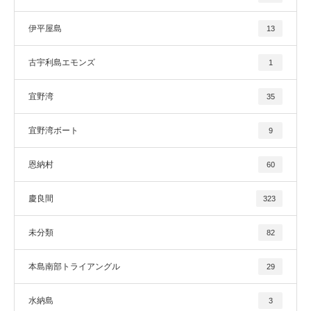
伊平屋島
13
古宇利島エモンズ
1
宜野湾
35
宜野湾ボート
9
恩納村
60
慶良間
323
未分類
82
本島南部トライアングル
29
水納島
3