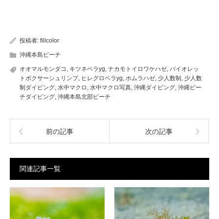
投稿者:
fillcolor
沖縄本島ビーチ
オオマルモンダコ
,
キツネベラyg
,
ナカモトイロワケハゼ
,
バイオレッ
トボクサーシュリンプ
,
ヒレグロベラyg
,
ホムラハゼ
,
少人数制
,
少人数
制ダイビング
,
水中マクロ
,
水中マクロ写真
,
沖縄ダイビング
,
沖縄ビー
チダイビング
,
沖縄本島北部ビーチ
前の記事
次の記事
関連記事一覧