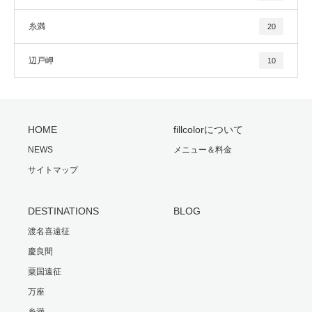
糸満
20
辺戸岬
10
HOME
fillcolorについて
NEWS
メニュー＆料金
サイトマップ
DESTINATIONS
BLOG
渡名喜遠征
慶良間
粟国遠征
万座
糸満