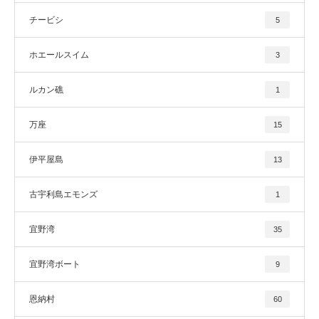
チービシ
5
ホエールスイム
3
ルカン礁
1
万座
15
伊平屋島
13
古宇利島エモンズ
1
宜野湾
35
宜野湾ボート
9
恩納村
60