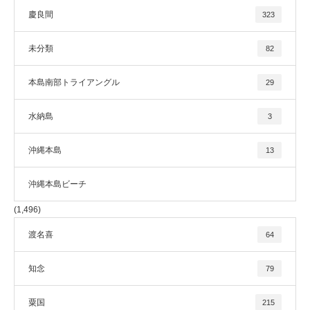
慶良間
323
未分類
82
本島南部トライアングル
29
水納島
3
沖縄本島
13
沖縄本島ビーチ
(1,496)
渡名喜
64
知念
79
粟国
215