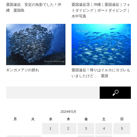
粟国遠征、安定の魚影でした！沖
粟国遠征③｜沖縄｜粟国遠征｜フォ
縄 粟国島
トダイビング｜ボートダイビング｜
水中写真
ギンガメアジの群れ
粟国遠征！帰りはイルカにヨゴレも
いましたけど… 粟国
2024年5月
月
火
水
木
金
土
日
1
2
3
4
5