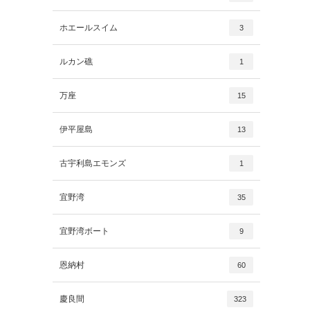
ホエールスイム
3
ルカン礁
1
万座
15
伊平屋島
13
古宇利島エモンズ
1
宜野湾
35
宜野湾ボート
9
恩納村
60
慶良間
323