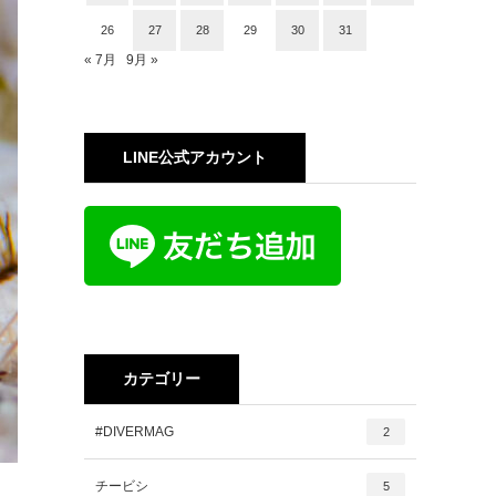
26
27
28
29
30
31
« 7月
9月 »
LINE公式アカウント
カテゴリー
#DIVERMAG
2
チービシ
5