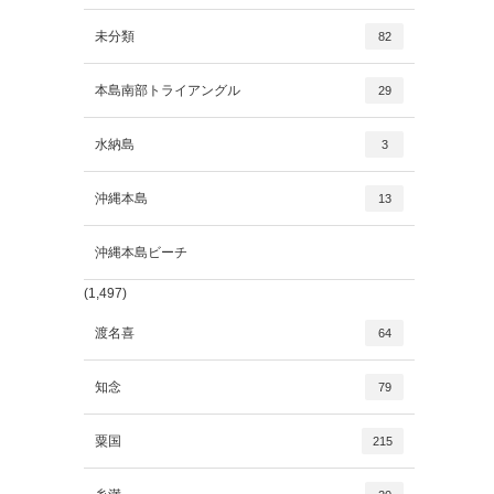
未分類
82
本島南部トライアングル
29
水納島
3
沖縄本島
13
沖縄本島ビーチ
(1,497)
渡名喜
64
知念
79
粟国
215