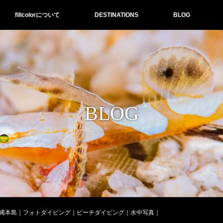
fillcolorについて
DESTINATIONS
BLOG
BLOG
縄本島｜フォトダイビング｜ビーチダイビング｜水中写真｜