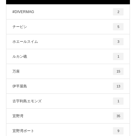
#DIVERMAG
2
チービシ
5
ホエールスイム
3
ルカン礁
1
万座
15
伊平屋島
13
古宇利島エモンズ
1
宜野湾
35
宜野湾ボート
9