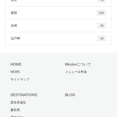
粟国
215
糸満
20
辺戸岬
10
HOME
fillcolorについて
NEWS
メニュー＆料金
サイトマップ
DESTINATIONS
BLOG
渡名喜遠征
慶良間