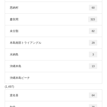
恩納村
60
慶良間
323
未分類
82
本島南部トライアングル
29
水納島
3
沖縄本島
13
沖縄本島ビーチ
(1,497)
渡名喜
64
知念
79