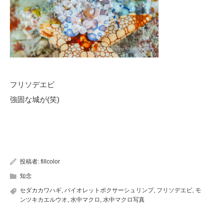
フリソデエビ
強固な城が(笑)
投稿者:
fillcolor
知念
セダカカワハギ
,
バイオレットボクサーシュリンプ
,
フリソデエビ
,
モ
ンツキカエルウオ
,
水中マクロ
,
水中マクロ写真